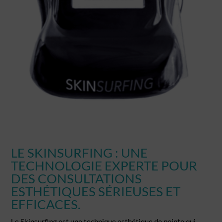
LE SKINSURFING : UNE
TECHNOLOGIE EXPERTE POUR
DES CONSULTATIONS
ESTHÉTIQUES SÉRIEUSES ET
EFFICACES.
Le Skinsurfing est une technique esthétique de pointe qui