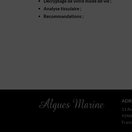
Décryptage de votre mode de vie ;
Analyse tissulaire ;
Recommandations ;
ADR
11 Av
9346
Fran