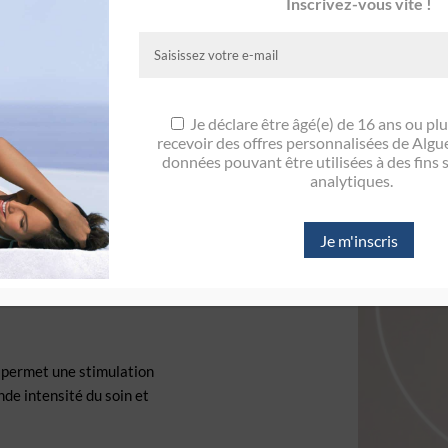
 RENOUVEAU POUR VOTRE BIEN-ÊT
Inscrivez-vous vite !
LISSEZ
TONIFIEZ
93%
+92%
Je déclare être âgé(e) de 16 ans ou pl
recevoir des offres personnalisées de Alg
Cellulite gommée
Peau raffermie
données pouvant être utilisées à des fins s
analytiques.
permet une stimulation
nde intensité du soin et