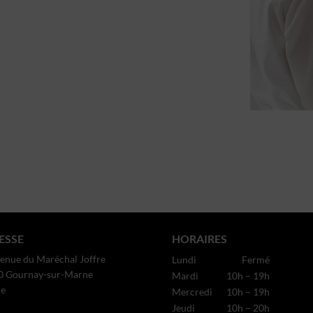
ESSE
HORAIRES
enue du Maréchal Joffre
Lundi
Fermé
0 Gournay-sur-Marne
Mardi
10h – 19h
ce
Mercredi
10h – 19h
Jeudi
10h – 20h