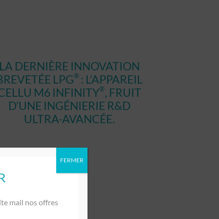
LA DERNIÈRE INNOVATION
®
BREVETÉE LPG
: L’APPAREIL
®
CELLU M6 INFINITY
, FRUIT
D’UNE INGÉNIERIE R&D
ULTRA-AVANCÉE.
FERMER
R
te mail nos offres